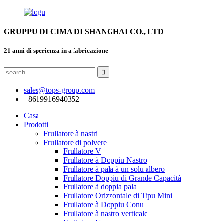
GRUPPU DI CIMA DI SHANGHAI CO., LTD
21 anni di sperienza in a fabricazione
sales@tops-group.com
+8619916940352
Casa
Prodotti
Frullatore à nastri
Frullatore di polvere
Frullatore V
Frullatore à Doppiu Nastro
Frullatore à pala à un solu albero
Frullatore Doppiu di Grande Capacità
Frullatore à doppia pala
Frullatore Orizzontale di Tipu Mini
Frullatore à Doppiu Conu
Frullatore à nastro verticale