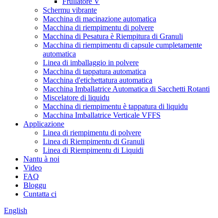
Frullatore V
Schermu vibrante
Macchina di macinazione automatica
Macchina di riempimentu di polvere
Macchina di Pesatura è Riempitura di Granuli
Macchina di riempimentu di capsule cumpletamente
automatica
Linea di imballaggio in polvere
Macchina di tappatura automatica
Macchina d'etichettatura automatica
Macchina Imballatrice Automatica di Sacchetti Rotanti
Miscelatore di liquidu
Macchina di riempimentu è tappatura di liquidu
Macchina Imballatrice Verticale VFFS
Applicazione
Linea di riempimentu di polvere
Linea di Riempimentu di Granuli
Linea di Riempimentu di Liquidi
Nantu à noi
Video
FAQ
Bloggu
Cuntatta ci
English