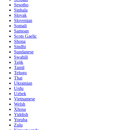
Sesotho
Sinhala
Slovak
Slovenian
Somali
Samoan
Scots Gaelic
Shona
Sindhi
Sundanese
Swahili
Tajik
Tamil
Telugu
Thai
Ukrainian
Urdu
Uzbek
Vietnamese
Welsh
Xhosa
Yiddish
Yoruba
Zulu