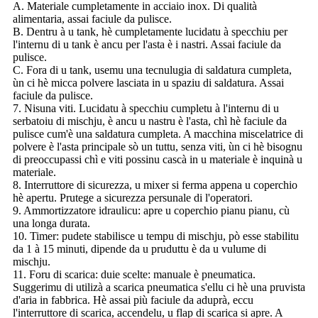
A. Materiale cumpletamente in acciaio inox. Di qualità
alimentaria, assai faciule da pulisce.
B. Dentru à u tank, hè cumpletamente lucidatu à specchiu per
l'internu di u tank è ancu per l'asta è i nastri. Assai faciule da
pulisce.
C. Fora di u tank, usemu una tecnulugia di saldatura cumpleta,
ùn ci hè micca polvere lasciata in u spaziu di saldatura. Assai
faciule da pulisce.
7. Nisuna viti. Lucidatu à specchiu cumpletu à l'internu di u
serbatoiu di mischju, è ancu u nastru è l'asta, chì hè faciule da
pulisce cum'è una saldatura cumpleta. A macchina miscelatrice di
polvere è l'asta principale sò un tuttu, senza viti, ùn ci hè bisognu
di preoccupassi chì e viti possinu cascà in u materiale è inquinà u
materiale.
8. Interruttore di sicurezza, u mixer si ferma appena u coperchio
hè apertu. Prutege a sicurezza persunale di l'operatori.
9. Ammortizzatore idraulicu: apre u coperchio pianu pianu, cù
una longa durata.
10. Timer: pudete stabilisce u tempu di mischju, pò esse stabilitu
da 1 à 15 minuti, dipende da u pruduttu è da u vulume di
mischju.
11. Foru di scarica: duie scelte: manuale è pneumatica.
Suggerimu di utilizà a scarica pneumatica s'ellu ci hè una pruvista
d'aria in fabbrica. Hè assai più faciule da aduprà, eccu
l'interruttore di scarica, accendelu, u flap di scarica si apre. A