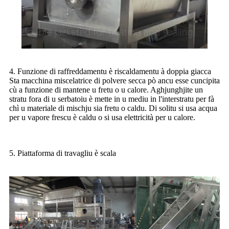
4. Funzione di raffreddamentu è riscaldamentu à doppia giacca
Sta macchina miscelatrice di polvere secca pò ancu esse cuncipita
cù a funzione di mantene u fretu o u calore. Aghjunghjite un
stratu fora di u serbatoiu è mette in u mediu in l'interstratu per fà
chì u materiale di mischju sia fretu o caldu. Di solitu si usa acqua
per u vapore frescu è caldu o si usa elettricità per u calore.
5. Piattaforma di travagliu è scala