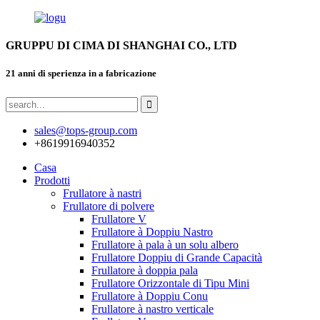
GRUPPU DI CIMA DI SHANGHAI CO., LTD
21 anni di sperienza in a fabricazione
sales@tops-group.com
+8619916940352
Casa
Prodotti
Frullatore à nastri
Frullatore di polvere
Frullatore V
Frullatore à Doppiu Nastro
Frullatore à pala à un solu albero
Frullatore Doppiu di Grande Capacità
Frullatore à doppia pala
Frullatore Orizzontale di Tipu Mini
Frullatore à Doppiu Conu
Frullatore à nastro verticale