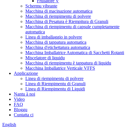
Frullatore V
Schermu vibrante
Macchina di macinazione automatica
Macchina di riempimentu di polvere
Macchina di Pesatura è Riempitura di Granuli
Macchina di riempimentu di capsule cumpletamente
automatica
Linea di imballaggio in polvere
Macchina di tappatura automatica
Macchina d'etichettatura automatica
Macchina Imballatrice Automatica di Sacchetti Rotanti
Miscelatore di liquidu
Macchina di riempimentu è tappatura di liquidu
Macchina Imballatrice Verticale VFFS
Applicazione
Linea di riempimentu di polvere
Linea di Riempimentu di Granuli
Linea di Riempimentu di Liquidi
Nantu à noi
Video
FAQ
Bloggu
Cuntatta ci
English