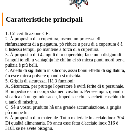
Caratteristiche principali
1. Cù certificazione CE.
2. À propositu di a cupertura, usemu un prucessu di
rinfurzamentu di a piegatura, pò riduce u pesu di a cupertura è à
u listessu tempu, pò mantene a forza di a cupertura.
3. À propositu di i 4 anguli di u coperchio, facemu u disignu di
l'anguli tondi, u vantaghju hè chì ùn ci sò micca punti morti per a
pulizia è più belli.
4. Anellu di sigillatura in silicone, assai bonu effettu di sigillatura,
ùn esce micca polvere quandu si mischia.
5. Griglia di sicurezza. Hà 3 funzioni:
A. Sicurezza, per prutege l'operatore è evità ferite di u persunale.
B. impedisce chì i corpi stranieri caschinu. Per esempiu, quandu
si carica cù un grande saccu, impedisce chì i sacchetti caschinu in
u tank di mischju.
C. Sè u vostru pruduttu hà una grande accumulazione, a griglia
pò rompe lu.
6. À propositu di u materiale. Tuttu materiale in acciaio inox 304.
Di qualità alimentaria. Pò ancu esse fattu d'acciaio inox 316 è
316L se ne avete bisognu.