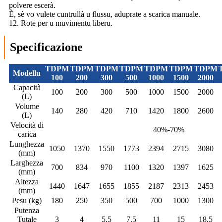
polvere escerà.
È, sè vo vulete cuntrullà u flussu, aduprate a scarica manuale.
12. Rote per u muvimentu liberu.
Specificazione
TDPM
TDPM
TDPM
TDPM
TDPM
TDPM
TDPM
Modellu
100
200
300
500
1000
1500
2000
Capacità
100
200
300
500
1000
1500
2000
(L)
Volume
140
280
420
710
1420
1800
2600
(L)
Velocità di
40%-70%
carica
Lunghezza
1050
1370
1550
1773
2394
2715
3080
(mm)
Larghezza
700
834
970
1100
1320
1397
1625
(mm)
Altezza
1440
1647
1655
1855
2187
2313
2453
(mm)
Pesu (kg)
180
250
350
500
700
1000
1300
Putenza
Tutale
3
4
5.5
7.5
11
15
18,5