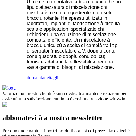
U miscelatore rotativu à bracciu unicu hè un
tipu d'attrezzatura di miscelazione chì
mischia è mischia ingredienti cù un solu
bracciu rotante. Hè spessu utilizatu in
laboratori, impianti di fabricazione à piccula
scala è applicazioni specializate chì
richiedenu una soluzione di miscelazione
compatta è efficiente. Un miscelatore à
bracciu unicu cù a scelta di cambià trà i tipi
di serbatoi (miscelatore a V, doppiu conu,
conu quadratu o doppiu conu oblicu)
furnisce adattabilità è flessibilità per una
vasta gamma di bisogni di miscelazione.
dumanda
dettagliu
Valurizemu i nostri clienti è simu dedicati à mantene relazioni per
assicurà una satisfaczione cuntinua è creà una relazione win-win.
abbonatevi à a nostra newsletter
Per dumande nantu à i nostri prudutti o a lista di prezzi, lasciateci è