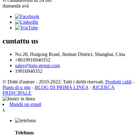
vi cuntatteremu in 24 ore.
dumanda avà
cuntattu
us
No.28, Huigong Road, Jinshan District, Shanghai, Cina
+8619916940352
sales@tops-group.com
19916940352
© Dritti d'autore - 2010-2022: Tutti i diritti riservati.
Prodotti caldi
-
Pianu di u situ
-
BLOG DI PRIMA LINEA
-
RICERCA
PRINCIPALE
Mandà un email
x
Telefunu