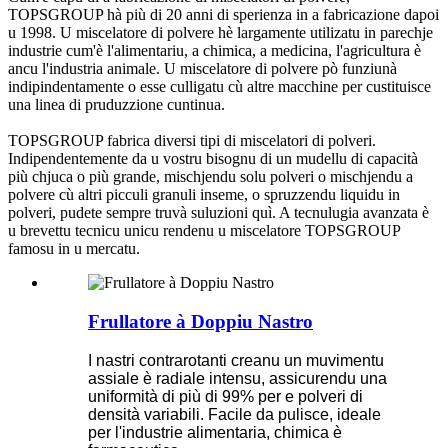
TOPSGROUP hà più di 20 anni di sperienza in a fabricazione dapoi
u 1998. U miscelatore di polvere hè largamente utilizatu in parechje
industrie cum'è l'alimentariu, a chimica, a medicina, l'agricultura è
ancu l'industria animale. U miscelatore di polvere pò funziunà
indipindentamente o esse culligatu cù altre macchine per custituisce
una linea di pruduzzione cuntinua.
TOPSGROUP fabrica diversi tipi di miscelatori di polveri.
Indipendentemente da u vostru bisognu di un mudellu di capacità
più chjuca o più grande, mischjendu solu polveri o mischjendu a
polvere cù altri picculi granuli inseme, o spruzzendu liquidu in
polveri, pudete sempre truvà suluzioni quì. A tecnulugia avanzata è
u brevettu tecnicu unicu rendenu u miscelatore TOPSGROUP
famosu in u mercatu.
Frullatore à Doppiu Nastro
I nastri contrarotanti creanu un muvimentu
assiale è radiale intensu, assicurendu una
uniformità di più di 99% per e polveri di
densità variabili. Facile da pulisce, ideale
per l'industrie alimentaria, chimica è