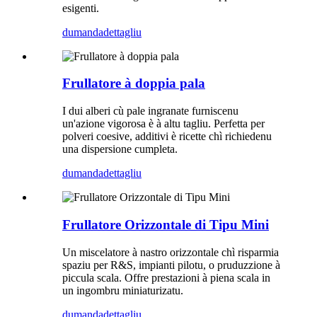
esigenti.
dumanda
dettagliu
Frullatore à doppia pala
I dui alberi cù pale ingranate furniscenu
un'azione vigorosa è à altu tagliu. Perfetta per
polveri coesive, additivi è ricette chì richiedenu
una dispersione cumpleta.
dumanda
dettagliu
Frullatore Orizzontale di Tipu Mini
Un miscelatore à nastro orizzontale chì risparmia
spaziu per R&S, impianti pilotu, o pruduzzione à
piccula scala. Offre prestazioni à piena scala in
un ingombru miniaturizatu.
dumanda
dettagliu