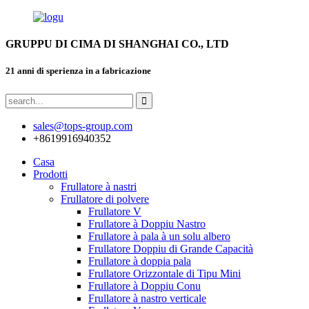
GRUPPU DI CIMA DI SHANGHAI CO., LTD
21 anni di sperienza in a fabricazione
sales@tops-group.com
+8619916940352
Casa
Prodotti
Frullatore à nastri
Frullatore di polvere
Frullatore V
Frullatore à Doppiu Nastro
Frullatore à pala à un solu albero
Frullatore Doppiu di Grande Capacità
Frullatore à doppia pala
Frullatore Orizzontale di Tipu Mini
Frullatore à Doppiu Conu
Frullatore à nastro verticale