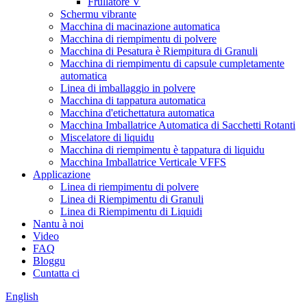
Frullatore V
Schermu vibrante
Macchina di macinazione automatica
Macchina di riempimentu di polvere
Macchina di Pesatura è Riempitura di Granuli
Macchina di riempimentu di capsule cumpletamente
automatica
Linea di imballaggio in polvere
Macchina di tappatura automatica
Macchina d'etichettatura automatica
Macchina Imballatrice Automatica di Sacchetti Rotanti
Miscelatore di liquidu
Macchina di riempimentu è tappatura di liquidu
Macchina Imballatrice Verticale VFFS
Applicazione
Linea di riempimentu di polvere
Linea di Riempimentu di Granuli
Linea di Riempimentu di Liquidi
Nantu à noi
Video
FAQ
Bloggu
Cuntatta ci
English